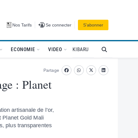
Se connecter
Nos Tarifs
Se connecter
S’abonner
PODCAT
KIBARU
ECONOMIE
VIDEO
Partage
Facebook
whatsapp
Twitter
Linkedin
age : Planet
ion artisanale de l’or,
et Planet Gold Mali
s, plus transparentes