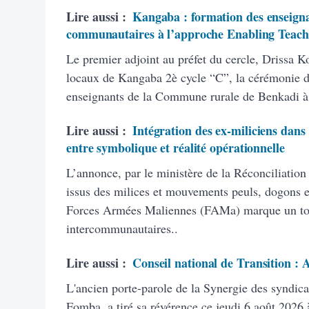
Lire aussi :
Kangaba : formation des enseigna
communautaires à l’approche Enabling Teach
Le premier adjoint au préfet du cercle, Drissa K
locaux de Kangaba 2è cycle “C”, la cérémonie d’
enseignants de la Commune rurale de Benkadi à
Lire aussi :
Intégration des ex-miliciens dans
entre symbolique et réalité opérationnelle
L’annonce, par le ministère de la Réconciliation
issus des milices et mouvements peuls, dogons et
Forces Armées Maliennes (FAMa) marque un tourn
intercommunautaires..
Lire aussi :
Conseil national de Transition :
L'ancien porte-parole de la Synergie des syndic
Fomba, a tiré sa révérence ce jeudi 6 août 2026 à