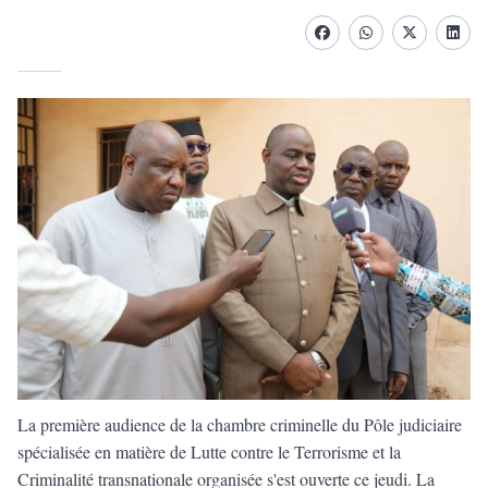
Facebook
whatsapp
Twitter
Linke
La première audience de la chambre criminelle du Pôle judiciaire
spécialisée en matière de Lutte contre le Terrorisme et la
Criminalité transnationale organisée s'est ouverte ce jeudi. La