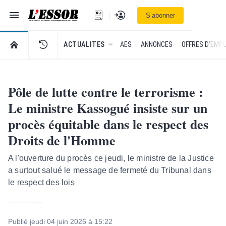
Navigation
Se connecter
S’abonner
L'Essor - retour à la une
RETOUR À LA PAGE D’ACCUEIL DE L'ESSOR
ACTUALITES
AES
ANNONCES
OFFRES D'EMPL
Pôle de lutte contre le terrorisme :
Le ministre Kassogué insiste sur un
procès équitable dans le respect des
Droits de l'Homme
A l'ouverture du procès ce jeudi, le ministre de la Justice
a surtout salué le message de fermeté du Tribunal dans
le respect des lois
—— ——-
Publié jeudi 04 juin 2026 à 15:22