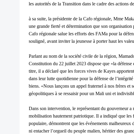
les autorités de la Transition dans le cadre des actions de
à sa suite, la présidente de la Cafo régionale, Mme Mak
une grande fierté et détermination que son organisation 
Cafo régionale salue les efforts des FAMa pour la défense 
souligné, avant inviter la jeunesse à porter haut les val
Parlant au nom de la société civile de la région, Mamado
Constitution du 22 juillet 2023 dispose que «la défense d
titre, il a déclaré que les forces vives de Kayes apporten
dans leur lutte quotidienne pour la défense de l’intégrité 
biens. «Nous lançons un appel fraternel à nos frères et 
géopolitiques à se ressaisir pour un Mali uni et indivisibl
Dans son intervention, le représentant du gouverneur a r
mobilisation hautement patriotique. Il a indiqué que les f
populaire, démontrent que les événements malheureux du 
ni entacher l’orgueil du peuple malien, héritier des gran