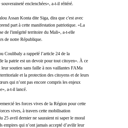
 souveraineté enclenchées», a-t-il réitéré.
alou Assan Konta dite Siga, dira que c'est avec
prend part à cette manifestation patriotique. «La
de l'intégrité territoire du Mali», a-t-elle
eurs de notre République.
u Coulibaly a rappelé l’article 24 de la
e la patrie est un devoir pour tout citoyen». À ce
t leur soutien sans faille à nos vaillantes FAMa
territoriale et la protection des citoyens et de leurs
sœurs qui n’ont pas encore compris les enjeux
e», a-t-il lancé.
emercié les forces vives de la Région pour cette
orces vives, à travers cette mobilisation
25 avril dernier ne sauraient ni saper le moral
ds empires qui n’ont jamais accepté d’avilir leur