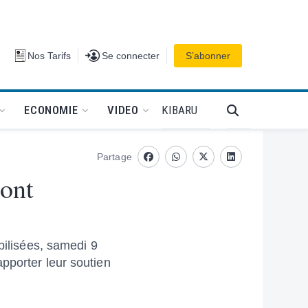
Se connecter
Nos Tarifs
Se connecter
S’abonner
PODCAT
KIBARU
ECONOMIE
VIDEO
Partage
Facebook
whatsapp
Twitter
Linkedin
 ont
bilisées, samedi 9
pporter leur soutien