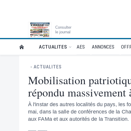
Consulter
le journal
AES
ANNONCES
OFFR
ACTUALITES
RETOUR À LA PAGE D’ACCUEIL DE L'ESSOR
ACTUALITES
Mobilisation patriotiqu
répondu massivement à
À l'instar des autres localités du pays, les
mai, dans la salle de conférences de la Cha
aux FAMa et aux autorités de la Transition.
—— ——-