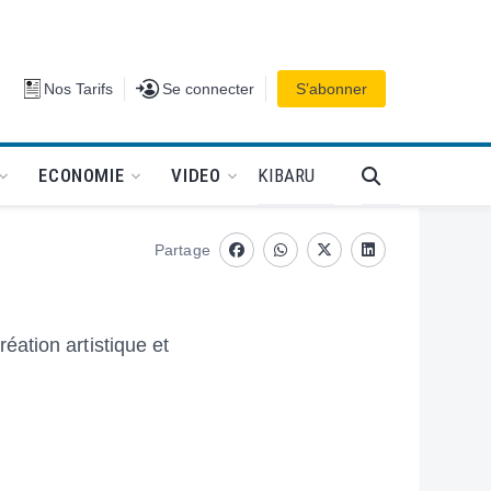
Se connecter
Nos Tarifs
Se connecter
S’abonner
PODCAT
KIBARU
ECONOMIE
VIDEO
Partage
Facebook
whatsapp
Twitter
Linkedin
ation artistique et