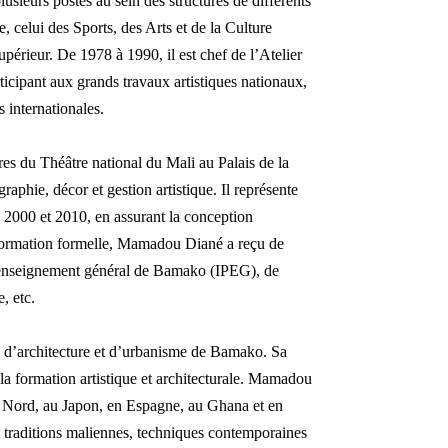
usieurs postes au sein des structures de différents
, celui des Sports, des Arts et de la Culture
périeur. De 1978 à 1990, il est chef de l’Atelier
articipant aux grands travaux artistiques nationaux,
s internationales.
res du Théâtre national du Mali au Palais de la
phie, décor et gestion artistique. Il représente
e 2000 et 2010, en assurant la conception
e formation formelle, Mamadou Diané a reçu de
d’enseignement général de Bamako (IPEG), de
, etc.
e, d’architecture et d’urbanisme de Bamako. Sa
 la formation artistique et architecturale. Mamadou
du Nord, au Japon, en Espagne, au Ghana et en
 traditions maliennes, techniques contemporaines