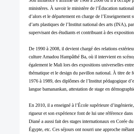
Son influence s’affirme de 1968 à 2008 où il a occupé pl
ministères. À savoir le ministère de l’Éducation nationale
d’alors et le département en charge de l’Enseignement su
d’arts plastiques de l’Institut national des arts (INA), p
supervisant des étudiants et contribuant à des exposition
De 1990 à 2008, il devient chargé des relations extérieu
culture Amadou Hampâthé Ba, où il intervient en scénogra
également le Mali lors des expositions universelles entr
thématique et le design du pavillon national. À titre d
1976 à 1989, des diplômes de l’Institut pédagogique 
langue bamanankan, attestation de stage en démographie
En 2010, il a enseigné à l’École supérieure d’ingénieri
rigueur et son expérience font de lui une référence dans
Diané a aussi fait des stages internationaux en Corée 
Égypte, etc. Ces séjours ont nourri une approche mêlant