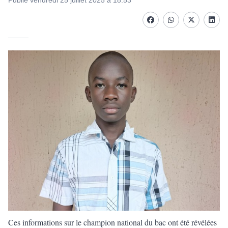
Publié vendredi 25 juillet 2025 à 18:53
Facebook
whatsapp
Twitter
Linke
Ces informations sur le champion national du
bac
ont été révélées