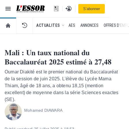
Navigation
Se connecter
S’abonner
L'Essor - retour à la une
RETOUR À LA PAGE D’ACCUEIL DE L'ESSOR
ACTUALITES
AES
ANNONCES
OFFRES D'EMPL
Mali : Un taux national du
Baccalauréat 2025 estimé à 27,48
Oumar Diakité est le premier national du Baccalauréat
de la session de juin 2025. L'élève du Lycée Mama
Thiam, âgé de 18 ans, a obtenu 18,15 (mention
excellent) de moyenne dans la série Sciences exactes
(SE).
Mohamed DIAWARA