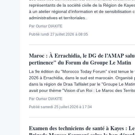
représentants de la société civile de la Région de Kayes 
à un atelier régional d’information et de sensibilisation 
administratives et territoriales..
Par Oumar DIAKITE
Publié lundi 27 juillet 2026 à 08:05
Maroc : À Errachidia, le DG de l’AMAP salu
pertinence" du Forum du Groupe Le Matin
La 9e édition du "Morocco Today Forum" s’est tenue le v
2026 à Errachidia, dans le sud est marocain. Organisé 
dans la région de Draa Tafilalet par le "Groupe Le Mati
avait pour thème "Vision d’un Roi : Le Maroc des Territoi
Par Oumar DIAKITE
Publié samedi 25 juillet 2026 à 17:34
Examen des techniciens de santé à Kayes : L
Brigade Moussa Soumaré salue le bon dérou