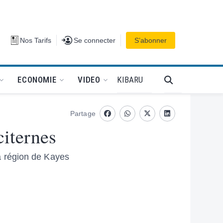
Se connecter
Nos Tarifs
Se connecter
S’abonner
PODCAT
KIBARU
ECONOMIE
VIDEO
Partage
Facebook
whatsapp
Twitter
Linkedin
citernes
a région de Kayes