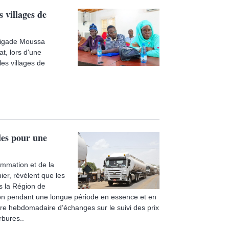
s villages de
rigade Moussa
t, lors d'une
les villages de
les pour une
mmation et de la
nier, révèlent que les
s la Région de
on pendant une longue période en essence et en
ntre hebdomadaire d’échanges sur le suivi des prix
rbures..