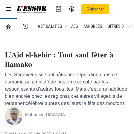
Navigation
Se connecter
S’abonner
L'Essor - retour à la une
RETOUR À LA PAGE D’ACCUEIL DE L'ESSOR
ACTUALITES
AES
ANNONCES
OFFRES D'EMPL
L’Aid el-kebir : Tout sauf fêter à
Bamako
Les Ségoviens se sont bâtis une réputation dans ce
domaine au point d’être pris en exemple par les
ressortissants d’autres localités. Mais c’est une habitude
bien ancrée chez les régionaux et autres villageois de
retourner célébrer auprès des leurs la fête des moutons
Mohamed DIAWARA