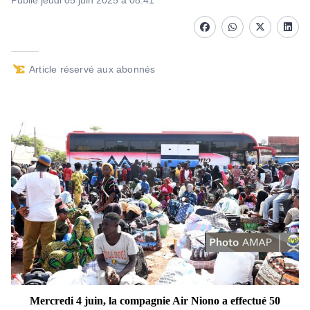
Publié jeudi 05 juin 2025 à 08:41
Facebook
whatsapp
Twitter
Linke
Article réservé aux abonnés
Mercredi 4 juin, la compagnie Air Niono a effectué 50