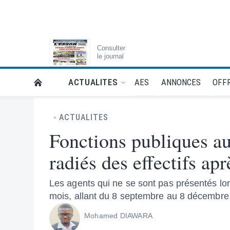
Consulter
le journal
AES
ANNONCES
OFFR
ACTUALITES
RETOUR À LA PAGE D’ACCUEIL DE L'ESSOR
ACTUALITES
Fonctions publiques au
radiés des effectifs apr
Les agents qui ne se sont pas présentés lors
mois, allant du 8 septembre au 8 décembre 2
Mohamed DIAWARA