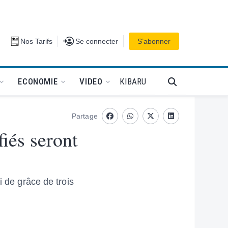
Se connecter
Nos Tarifs
Se connecter
S’abonner
PODCAT
KIBARU
ECONOMIE
VIDEO
Partage
Facebook
whatsapp
Twitter
Linkedin
iés seront
i de grâce de trois