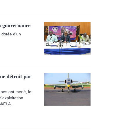
a gouvernance
 dotée d'un
ine détruit par
nnes ont mené, le
'exploitation
IM/FLA..