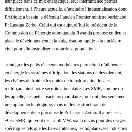
leur place dans ce mix énergétique, leur inter
mittence permet
difficilement,
à l’heure actuelle, d’atteindre l’industrialisation dont
l’Afrique a besoin, a défendu l’ancien Premier ministre burkinabè
Pr Lassina Zerbo. Celui qui est aujourd’hui le président de la
Commission de l’énergie atomique du Rwa
nda propose en lieu et
place le d
éveloppement et la vulgarisation rapide «du nucléaire
civil pour s’industrialiser et nourrir sa population».
«Intégrer les petits réacteurs modulaires permettrait d’alimenter
en énergie les systèmes d’irrigation, les statio
ns de dessalement,
les cha
înes de froid et les unités de transformation locales,
renforçant ainsi notre sécurité alimentaire. Les SMR, comme on
les appelle, ces petits réacteurs modulaires, ne sont plus seulement
une option technologique, mais un levier st
ructurant de
d
éveloppement», a préconisé le Pr Lassina Zerbo. Il a précisé :
«Ces SMR, qui vont de 1 à 50 MW, sont conçus pour des usages
spécifiques tels que les bases militaires, les hôpitaux, les industries