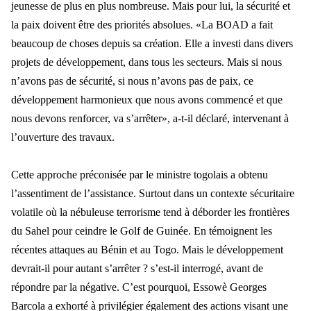
jeunesse de plus en plus nombreuse. Ma
is pour lui, la s
écurité et
la paix doivent être des priorités absolues. «La BOAD a fait
beaucoup de choses depuis sa création. Elle a investi dans divers
projets de développement, dans tous les secteurs. Mais si nous
n’avons pas de sécurité, si nous n’avo
ns pas de paix, ce
d
éveloppement harmonieux que nous avons commencé et que
nous devons renforcer, va s’arrêter», a-t-il déclaré, intervenant à
l’ouverture des travaux.
Cette approche pr
éconisée par le ministre togolais a obtenu
l’assentiment de l’assistanc
e. Surtout dans un contexte s
écuritaire
volatile où la nébuleuse terrorisme tend à déborder les frontières
du Sahel pour ceindre le Golf de Guinée. En témoignent les
récentes attaques au Bénin et au Togo. Mais le développement
devrait-il pour autant s’arrê
ter ? s
’est-il interrogé, avant de
répondre par la négative. C’est pourquoi, Essowè Georges
Barcola a exhorté à privilégier également des actions visant une