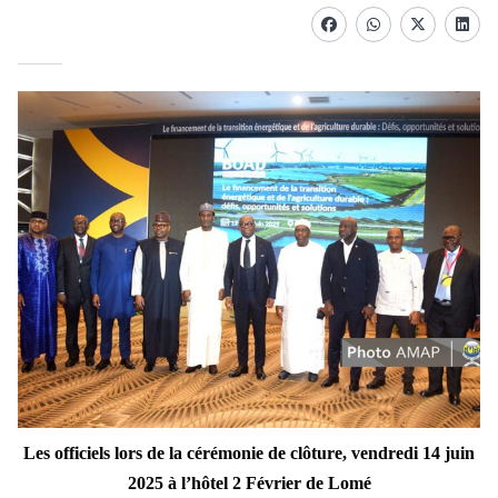
Facebook
whatsapp
Twitter
Linke
Les officiels lors de la cérémonie de clo
̂ture, vendredi
14 juin
2025 à l
’hôtel 2 Février de Lomé