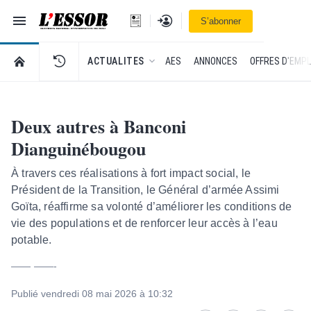
Navigation
Se connecter
S’abonner
L'Essor - retour à la une
RETOUR À LA PAGE D’ACCUEIL DE L'ESSOR
ACTUALITES
AES
ANNONCES
OFFRES D'EMPL
Deux autres à Banconi
Dianguinébougou
À travers ces réalisations à fort impact social, le
Président de la Transition, le Général d’armée Assimi
Goïta, réaffirme sa volonté d’améliorer les conditions de
vie des populations et de renforcer leur accès à l’eau
potable.
—— ——-
Publié vendredi 08 mai 2026 à 10:32