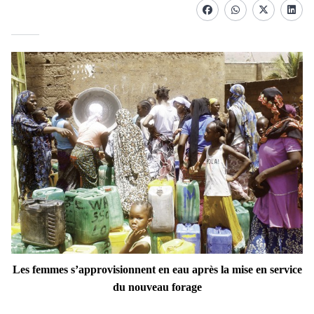
Facebook
whatsapp
Twitter
Linke
Les femmes s’approvisionnent en eau après
la mise en service
du nouveau forage