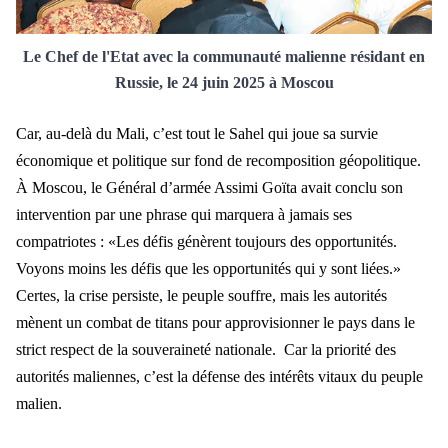
Le Chef de l'
Etat avec la communauté malienne résidant en
Russie, le 24 juin 2025 à Moscou
Car, au-del
à du Mali, c’est tout le Sahel qui joue sa survie
économique e
t politique sur fond de recomposition g
éopolitique.
À Moscou, le Général d’armée Assimi Goïta avait conclu son
intervention par une phrase qui marquera à jamais ses
compatriotes : «Les défis génèrent toujours des opportunités.
Voyons moins les défis que le
s opportunit
és qui y sont liées.»
Certes, la crise persiste, le peuple souffre, mais les autorités
mènent un combat de titans pour approvisionner le pays dans le
strict respect de la souveraineté nationale. Car la priorité des
autorités maliennes, c’est l
a d
éfense des intérêts vitaux du peuple
malien.