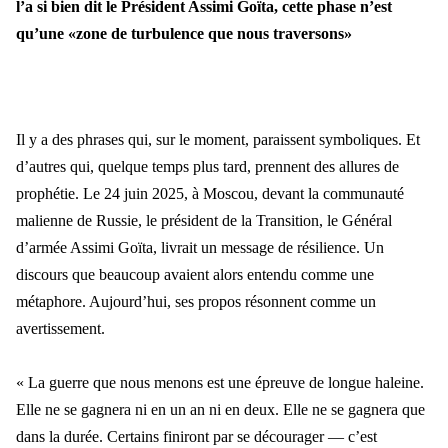
l’a si bien di
t le Pr
ésident Assimi Goïta, cette phase n’est
qu’une «zone de turbulence que nous traversons»
Il y a des phrases qui, sur le moment, paraissent symboliques. Et
d
’
autres qui, quelque temps plus tard, prennent des allures de
proph
étie. Le 24 juin 2025, à Moscou, devant la communauté
malienne de Russie, le président de la Transition, le Général
d’armée Assimi Goïta, livrait un message de résilience. Un
discours que be
aucoup avaient alors entendu comme une
m
étaphore. Aujourd’hui, ses propos résonnent comme un
avertissement.
« La guerre que nous menons est une épreuve de longue haleine.
Elle ne se gagnera ni en un an ni en deux. Elle ne se gagnera que
dans la durée. Cert
ains finiront par se d
écourager — c’est