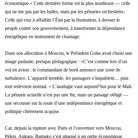
économique.» Cette dernière forme est la plus insidieuse — celle
qui ne tue pas par les balles, mais par
les p
énuries orchestrées.
Celle qui vise à affaiblir l’État par la frustration, à dresser le
peuple contre son gouvernement, à transformer la dépendance
énergétique en instrument de chantage.
Dans son allocution
à Moscou, le Président Goïta avait choisi u
ne
image parlante, presque p
édagogique : «C’est comme lors d’un
vol en avion : le commandant de bord annonce une zone de
turbulence. L’appareil tremble, les passagers s’inquiètent… puis
tout redevient normal. » L’analogie vaut aujourd’hui pour le Mali.
La
p
énurie actuelle n’est pas une fin, mais un passage obligé —
une secousse sur la route d’une indépendance énergétique et
politique chèrement acquise.
Car, depuis la rupture avec Paris et l
’ouverture vers Moscou,
Pékin, Ankara, Bamako s’est attaqué à un ord
re
économique