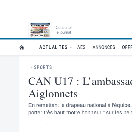
Consulter
le journal
AES
ANNONCES
OFFR
ACTUALITES
RETOUR À LA PAGE D’ACCUEIL DE L'ESSOR
SPORTS
CAN U17 : L’ambassad
Aiglonnets
En remettant le drapeau national à l'équipe, 
porter très haut "notre honneur " sur les pe
—— ——-