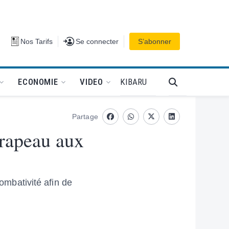
Se connecter
Nos Tarifs
Se connecter
S’abonner
PODCAT
KIBARU
ECONOMIE
VIDEO
Partage
Facebook
whatsapp
Twitter
Linkedin
rapeau aux
combativité afin de