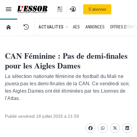
Navigation
Se connecter
S’abonner
L'Essor - retour à la une
RETOUR À LA PAGE D’ACCUEIL DE L'ESSOR
ACTUALITES
AES
ANNONCES
OFFRES D'EMPL
CAN Féminine : Pas de demi-finales
pour les Aigles Dames
La sélection nationale féminine de football du Mali ne
jouera pas les demi-finales de la CAN. Ce vendredi soir,
les Aigles Dames ont été éliminées par les Lionnes de
l’Atlas.
Publié vendredi 18 juillet 2025 à 21:59
Facebook
whatsapp
Twitter
Linke