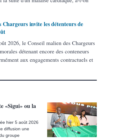
 la suite d'un malaise cardiaque, a-t-on
 Chargeurs invite les détenteurs de
oût
ût 2026, le Conseil malien des Chargeurs
 morales détenant encore des conteneurs
formément aux engagements contractuels et
e «Sigui» ou la
usée hier 5 août 2026
e diffusion une
e du groupe