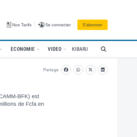
Se connecter
Nos Tarifs
Se connecter
S’abonner
PODCAT
KIBARU
ECONOMIE
VIDEO
Partage
Facebook
whatsapp
Twitter
Linkedin
é (CAMM-BFK) est
illions de Fcfa en