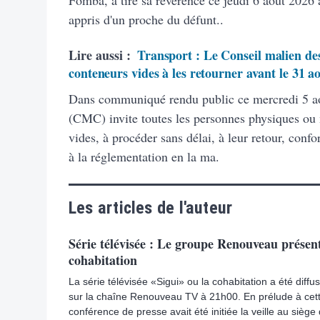
Fomba, a tiré sa révérence ce jeudi 6 août 2026 à
appris d'un proche du défunt..
Lire aussi :
Transport : Le Conseil malien des
conteneurs vides à les retourner avant le 31 a
Dans communiqué rendu public ce mercredi 5 ao
(CMC) invite toutes les personnes physiques ou
vides, à procéder sans délai, à leur retour, con
à la réglementation en la ma.
Les articles de l'auteur
Série télévisée : Le groupe Renouveau présent
cohabitation
La série télévisée «Sigui» ou la cohabitation a été diff
sur la chaîne Renouveau TV à 21h00. En prélude à cett
conférence de presse avait été initiée la veille au sièg