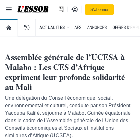
Navigation
Se connecter
S’abonner
L'Essor - retour à la une
RETOUR À LA PAGE D’ACCUEIL DE L'ESSOR
ACTUALITES
AES
ANNONCES
OFFRES D'EMPL
Assemblée générale de l’UCESA à
Malabo : Les CES d’Afrique
expriment leur profonde solidarité
au Mali
Une délégation du Conseil économique, social,
environnemental et culturel, conduite par son Président,
Yacouba Katilé, séjourne à Malabo, Guinée équatoriale
dans le cadre de l’Assemblée générale de l’Union des
Conseils économiques et Sociaux et Institutions
similaires d’Afrique (UCSEA).