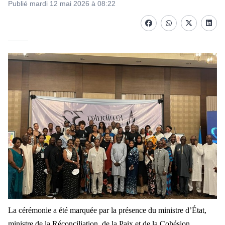
Publié mardi 12 mai 2026 à 08:22
Facebook
whatsapp
Twitter
Linke
La cérémonie a été marquée par la présence du ministre d’État,
ministre de la Réconciliation, de la Paix et de la Cohésion