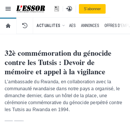
Navigation
Se connecter
S’abonner
L'Essor - retour à la une
RETOUR À LA PAGE D’ACCUEIL DE L'ESSOR
ACTUALITES
AES
ANNONCES
OFFRES D'EMPL
32è commémoration du génocide
contre les Tutsis : Devoir de
mémoire et appel à la vigilance
L’ambassade du Rwanda, en collaboration avec la
communauté rwandaise dans notre pays a organisé, le
dimanche dernier, dans un hôtel de la place, une
cérémonie commémorative du génocide perpétré contre
les Tutsis au Rwanda en 1994.
—— ——-