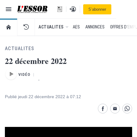
Navigation
Se connecter
S’abonner
L'Essor - retour à la une
RETOUR À LA PAGE D’ACCUEIL DE L'ESSOR
ACTUALITES
AES
ANNONCES
OFFRES D'EMPL
ACTUALITES
22 décembre 2022
VIDÉO
.
Publié jeudi 22 décembre 2022 à 07:12
Partage désactivé
Partage dés
Parta