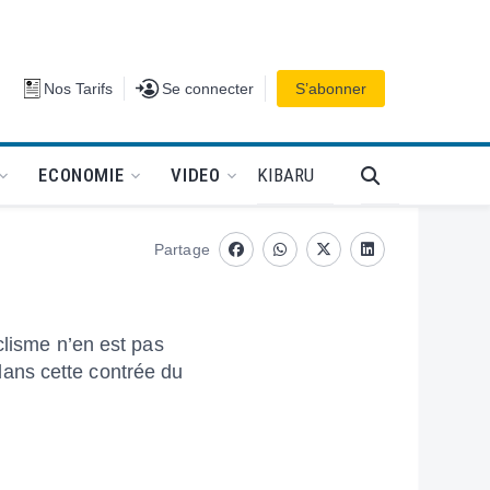
Se connecter
Nos Tarifs
Se connecter
S’abonner
PODCAT
KIBARU
ECONOMIE
VIDEO
Partage
Facebook
whatsapp
Twitter
Linkedin
clisme n’en est pas
ans cette contrée du