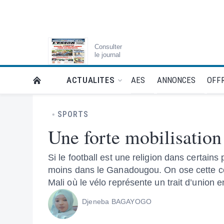
Consulter
le journal
AES
ANNONCES
OFFR
ACTUALITES
RETOUR À LA PAGE D’ACCUEIL DE L'ESSOR
SPORTS
Une forte mobilisatio
Si le football est une religion dans certai
moins dans le Ganadougou. On ose cette co
Mali où le vélo représente un trait d’union
Djeneba BAGAYOGO