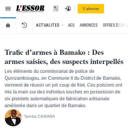
Navigation
Se connecter
S’abonner
L'Essor - retour à la une
RETOUR À LA PAGE D’ACCUEIL DE L'ESSOR
ACTUALITES
AES
ANNONCES
OFFRES D'EMPL
Trafic d’armes à Bamako : Des
armes saisies, des suspects interpellés
Les éléments du commissariat de police de
Quinzambougou, en Commune II du District de Bamako,
viennent de réussir un joli coup de filet. Ces policiers ont
mis la main sur des individus louches en possession de
six pistolets automatiques de fabrication artisanale
améliorée dans un quartier de Bamako.
Tamba CAMARA