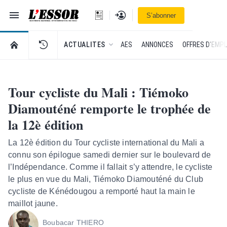
Navigation
Se connecter
S’abonner
L'Essor - retour à la une
RETOUR À LA PAGE D’ACCUEIL DE L'ESSOR
ACTUALITES
AES
ANNONCES
OFFRES D'EMPL
Tour cycliste du Mali : Tiémoko
Diamouténé remporte le trophée de
la 12è édition
La 12è édition du Tour cycliste international du Mali a
connu son épilogue samedi dernier sur le boulevard de
l’Indépendance. Comme il fallait s’y attendre, le cycliste
le plus en vue du Mali, Tiémoko Diamouténé du Club
cycliste de Kénédougou a remporté haut la main le
maillot jaune.
Boubacar THIERO