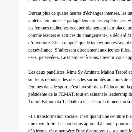
Durant plus de quatre heures d'échanges intenses, les in
athlètes féminines et partagé leurs riches expériences. «
les femmes maliennes occuper pleinement leur place, n
comme leaders et actrices du changement», a déclaré M
d’ouverture. Elle a rappelé que le taekwondo est avant t
persévérance. S’adressant directement aux jeunes filles, 
osez, persévérez. Le tatami est à vous, l’avenir vous app
Les deux panélistes, Mme Sy Aminata Makou Traoré et
sur leurs débuts et les obstacles surmontés au cours de le
femmes dans le sport, c’est investir dans l’éducation, la 
présidente de la FEMAT, tout en saluant le leadership de
Traoré Fatoumata T. Diallo a insisté sur la dimension soc
«La transformation sociale, c’est quand une ceinture bl
une mère forte. Le sport vous apprend à chuter pour m
d’Afrique, c’est peut-être l'une d'entre vous», a ajouté