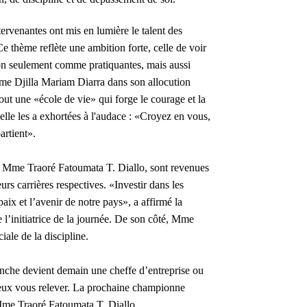
tervenantes ont mis en lumière le talent des
Ce thème reflète une ambition forte, celle de voir
on seulement comme pratiquantes, mais aussi
me Djilla Mariam Diarra dans son allocution
out une «école de vie» qui forge le courage et la
elle les a exhortées à l'audace : «Croyez en vous,
artient».
 Mme Traoré Fatoumata T. Diallo, sont revenues
urs carrières respectives. «Investir dans les
paix et l’avenir de notre pays», a affirmé la
 l’initiatrice de la journée. De son côté, Mme
iale de la discipline.
anche devient demain une cheffe d’entreprise ou
ieux vous relever. La prochaine championne
 Mme Traoré Fatoumata T. Diallo.