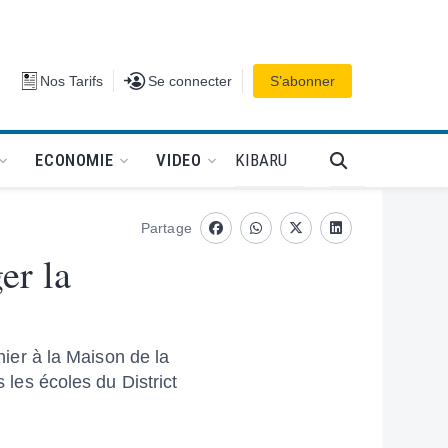
Se connecter
Nos Tarifs
Se connecter
S’abonner
PODCAT
KIBARU
ECONOMIE
VIDEO
Partage
Facebook
whatsapp
Twitter
Linkedin
er la
er à la Maison de la
es écoles du District