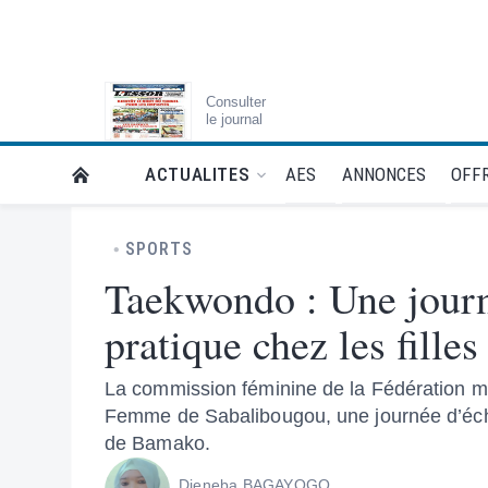
Consulter
le journal
AES
ANNONCES
OFFR
ACTUALITES
RETOUR À LA PAGE D’ACCUEIL DE L'ESSOR
SPORTS
Taekwondo : Une journ
pratique chez les filles
La commission féminine de la Fédération m
Femme de Sabalibougou, une journée d’écha
de Bamako.
Djeneba BAGAYOGO