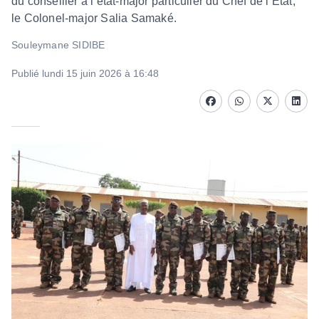
du conseiller à l’état-major particulier du Chef de l’État,
le Colonel-major Salia Samaké.
Souleymane SIDIBE
Publié lundi 15 juin 2026 à 16:48
Facebook
whatsapp
Twitter
Linke