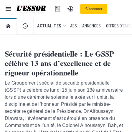
Navigation
Se connecter
S’abonner
L'Essor - retour à la une
RETOUR À LA PAGE D’ACCUEIL DE L'ESSOR
ACTUALITES
AES
ANNONCES
OFFRES D'EMPL
Sécurité présidentielle : Le GSSP
célèbre 13 ans d’excellence et de
rigueur opérationnelle
Le Groupement spécial de sécurité présidentielle
(GSSP) a célébré ce lundi 15 juin son 13è anniversaire
lors d’une cérémonie solennelle axée sur l’unité, la
discipline et de l’honneur. Présidé par le ministre-
secrétaire général de la Présidence, Dr Alfousseyni
Diawara, l’événement s’est déroulé en présence du
Commandant de l’unité, le Colonel Alhousseyni Bah, et