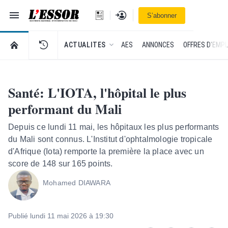
Navigation
Se connecter
S’abonner
L'Essor - retour à la une
RETOUR À LA PAGE D’ACCUEIL DE L'ESSOR
ACTUALITES
AES
ANNONCES
OFFRES D'EMPL
Santé: L'IOTA, l'hôpital le plus
performant du Mali
Depuis ce lundi 11 mai, les hôpitaux les plus performants
du Mali sont connus. L'Institut d'ophtalmologie tropicale
d'Afrique (Iota) remporte la première la place avec un
score de 148 sur 165 points.
Mohamed DIAWARA
Publié lundi 11 mai 2026 à 19:30