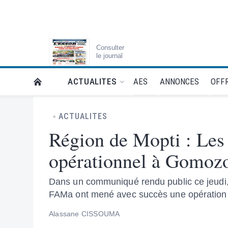
Consulter
le journal
AES
ANNONCES
OFFR
ACTUALITES
RETOUR À LA PAGE D’ACCUEIL DE L'ESSOR
ACTUALITES
Région de Mopti : Les
opérationnel à Gomoz
Dans un communiqué rendu public ce jeudi,
FAMa ont mené avec succès une opération ci
Alassane CISSOUMA