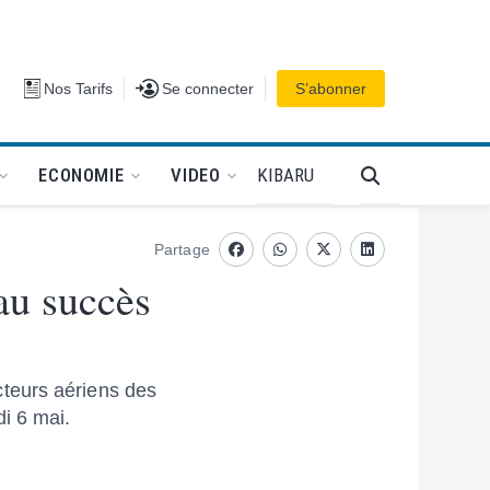
Se connecter
Nos Tarifs
Se connecter
S’abonner
PODCAT
KIBARU
ECONOMIE
VIDEO
Partage
Facebook
whatsapp
Twitter
Linkedin
au succès
teurs aériens des
i 6 mai.