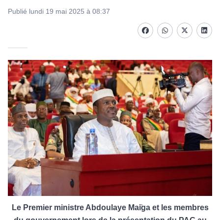
Publié lundi 19 mai 2025 à 08:37
Facebook
whatsapp
Twitter
Linke
Le Premier ministre Abdoulaye Mai
̈ga et les membres