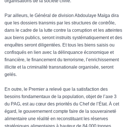
organisations de la société civile.
Par ailleurs, le G
énéral de division Abdoulaye Maïga dira
que les dossiers tr
ansmis par les structures de contr
ôle,
dans le cadre de la lutte contre la corruption et les atteintes
aux biens publics, seront instruits systématiquement et des
enquêtes seront diligentées. Et tous les biens saisis ou
confisqués en lien avec la délinquan
ce
économique et
financière, le financement du terrorisme, l’enrichissement
illicite et la criminalité transnationale organisée, seront
gelés.
En outre, le Premier a relev
é que la satisfaction des
besoins fondamentaux de la population, objet de l’axe 3
du
PAG, est au c
œur des priorités du Chef de l’État. À cet
égard, le gouvernement compte faire de la souveraineté
alimentaire une réalité en reconstituant les réserves
stratégiques alimentaires à hauteur de 84.000 tonnes.