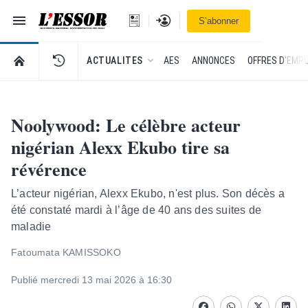
Navigation
Se connecter
S’abonner
L'Essor - retour à la une
RETOUR À LA PAGE D’ACCUEIL DE L'ESSOR
ACTUALITES
AES
ANNONCES
OFFRES D'EMPL
Noolywood: Le célèbre acteur
nigérian Alexx Ekubo tire sa
révérence
L’acteur nigérian, Alexx Ekubo, n'est plus. Son décès a
été constaté mardi à l’âge de 40 ans des suites de
maladie
Fatoumata KAMISSOKO
Publié mercredi 13 mai 2026 à 16:30