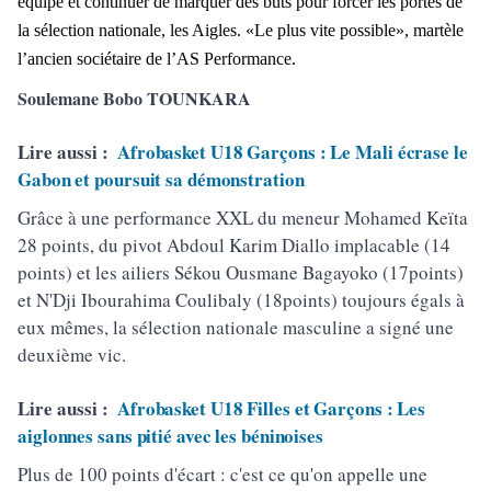
équipe et continuer de marquer des buts pour forcer les portes de
la sélection nationale, les Aigles. «Le plus vite possible», martèle
l’ancien sociétaire de l’AS Performance.
Soulemane Bobo TOUNKARA
Lire aussi :
Afrobasket U18 Garçons : Le Mali écrase le
Gabon et poursuit sa démonstration
Grâce à une performance XXL du meneur Mohamed Keïta
28 points, du pivot Abdoul Karim Diallo implacable (14
points) et les ailiers Sékou Ousmane Bagayoko (17points)
et N'Dji Ibourahima Coulibaly (18points) toujours égals à
eux mêmes, la sélection nationale masculine a signé une
deuxième vic.
Lire aussi :
Afrobasket U18 Filles et Garçons : Les
aiglonnes sans pitié avec les béninoises
Plus de 100 points d'écart : c'est ce qu'on appelle une