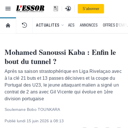
Navigation
Se connecter
S’abonner
L'Essor - retour à la une
RETOUR À LA PAGE D’ACCUEIL DE L'ESSOR
ACTUALITES
AES
ANNONCES
OFFRES D'EMPL
Mohamed Sanoussi Kaba : Enfin le
bout du tunnel ?
Après sa saison strastophérique en Liga Rivelaçao avec
à la clé 21 buts et 13 passes décisives et la coupe du
Portugal des U23, le jeune attaquant malien a signé un
contrat de 2 ans avec Gil Vicente qui évolue en 1ère
division portugaise
Soulemane Bobo TOUNKARA
Publié lundi 15 juin 2026 à 08:13