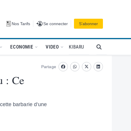
Se connecter
Nos Tarifs
Se connecter
S’abonner
PODCAT
KIBARU
ECONOMIE
VIDEO
Partage
Facebook
whatsapp
Twitter
Linkedin
u : Ce
cette barbarie d’une