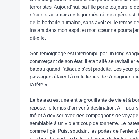
terroristes. Aujourd’hui, sa fille porte toujours le 
n’oublierai jamais cette journée où mon père est 
de la barbarie humaine, sans avoir eu le temps de
instant dans mon esprit et mon cœur ne pourra jam
dit-elle.
Son témoignage est interrompu par un long sanglot,
commerçant de son état. Il était allé se ravitaille
bateau quand l’attaque s’est produite. Les yeux p
passagers étaient à mille lieues de s’imaginer un
la tête.»
Le bateau est une entité grouillante de vie et à b
repose, le temps d’arriver à destination. A.T pours
thé et à deviser avec des compagnons de voyage, 
semblable à un violent coup de tonnerre. Le bat
comme figé. Puis, soudain, les portes de l’enfer s
crachent la mort. Le bateau tangue de toutes parts