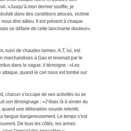
deuil. «Jusqu’à mon dernier souffle, je
décédé dans des conditions atroces, victime
 nous dire adieu. Il est présent à chaque
ais se défaire de cette lancinante douleur»,
 suivi de chaudes larmes. A.T, lui, est
r en marchandises à Gao et revenait par le
erdus dans le vague, il témoigne : «Les
e attaque, quand le ciel nous est tombé sur
ord, chacun s’occupe de ses activités ou se
uit son témoignage : «J’étais là à siroter du
quand une détonation sourde retentit,
eau tangue dangereusement. Le temps s’est
’ouvrent. De tous les côtés, les armes
, sous l’impact des projectiles.»