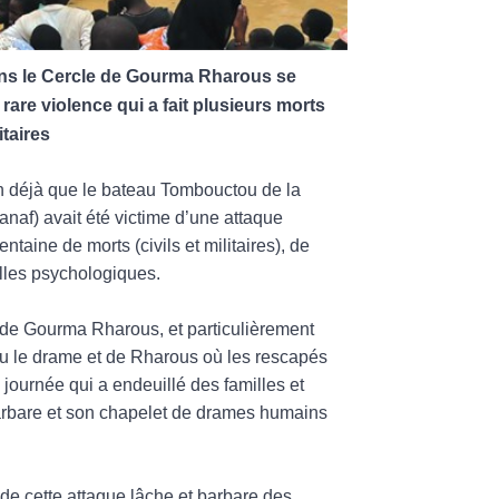
ans le Cercle de Gourma Rharous se
are violence qui a fait plusieurs morts
itaires
n déjà que le bateau Tombouctou de la
af) avait été victime d’une attaque
entaine de morts (civils et militaires), de
lles psychologiques.
 de Gourma Rharous, et particulièrement
u le drame et de Rharous où les rescapés
 journée qui a endeuillé des familles et
barbare et son chapelet de drames humains
s de cette attaque lâche et barbare des