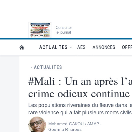
Consulter
le journal
AES
ANNONCES
OFFR
ACTUALITES
RETOUR À LA PAGE D’ACCUEIL DE L'ESSOR
ACTUALITES
#Mali : Un an après l
crime odieux continue 
Les populations riveraines du fleuve dans 
rare violence qui a fait plusieurs morts civils
Mohamed GAKOU / AMAP -
Gourma Rharous