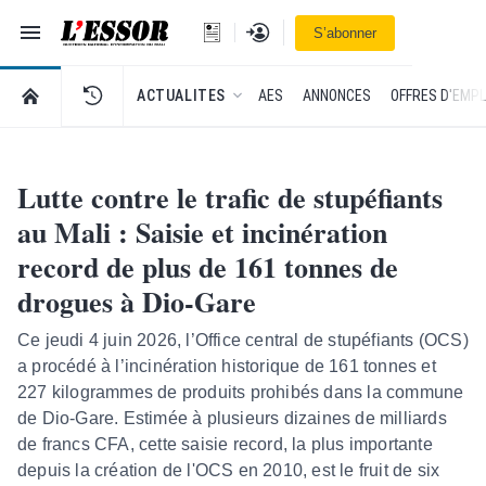
Navigation
Se connecter
S’abonner
L'Essor - retour à la une
RETOUR À LA PAGE D’ACCUEIL DE L'ESSOR
ACTUALITES
AES
ANNONCES
OFFRES D'EMPL
Lutte contre le trafic de stupéfiants
au Mali : Saisie et incinération
record de plus de 161 tonnes de
drogues à Dio-Gare
​Ce jeudi 4 juin 2026, l’Office central de stupéfiants (OCS)
a procédé à l’incinération historique de 161 tonnes et
227 kilogrammes de produits prohibés dans la commune
de Dio-Gare. Estimée à plusieurs dizaines de milliards
de francs CFA, cette saisie record, la plus importante
depuis la création de l'OCS en 2010, est le fruit de six