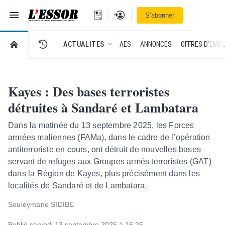
Navigation
Se connecter
S’abonner
L'Essor - retour à la une
RETOUR À LA PAGE D’ACCUEIL DE L'ESSOR
ACTUALITES
AES
ANNONCES
OFFRES D'EMPL
Kayes : Des bases terroristes
détruites à Sandaré et Lambatara
Dans la matinée du 13 septembre 2025, les Forces
armées maliennes (FAMa), dans le cadre de l’opération
antiterroriste en cours, ont détruit de nouvelles bases
servant de refuges aux Groupes armés terroristes (GAT)
dans la Région de Kayes, plus précisément dans les
localités de Sandaré et de Lambatara.
Souleymane SIDIBE
Publié samedi 13 septembre 2025 à 16:26