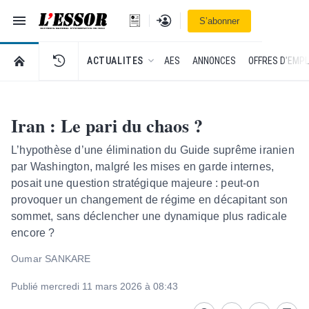
Navigation
Se connecter
S’abonner
L'Essor - retour à la une
RETOUR À LA PAGE D’ACCUEIL DE L'ESSOR
ACTUALITES
AES
ANNONCES
OFFRES D'EMPL
Iran : Le pari du chaos ?
L’hypothèse d’une élimination du Guide suprême iranien
par Washington, malgré les mises en garde internes,
posait une question stratégique majeure : peut-on
provoquer un changement de régime en décapitant son
sommet, sans déclencher une dynamique plus radicale
encore ?
Oumar SANKARE
Publié mercredi 11 mars 2026 à 08:43