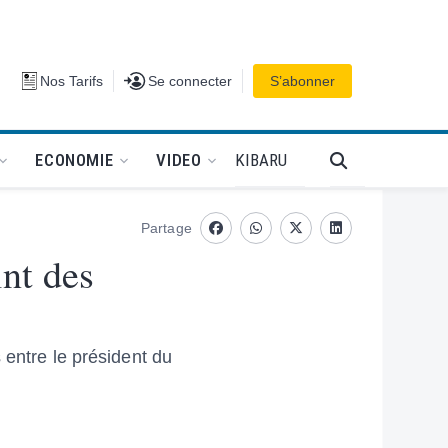
Se connecter
Nos Tarifs
Se connecter
S’abonner
PODCAT
KIBARU
ECONOMIE
VIDEO
Partage
Facebook
whatsapp
Twitter
Linkedin
nt des
 entre le président du