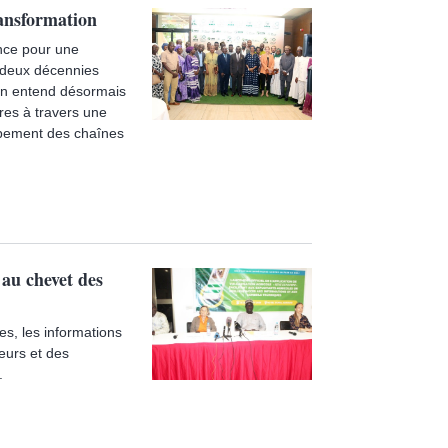
ransformation
ance pour une
e deux décennies
tion entend désormais
res à travers une
loppement des chaînes
au chevet des
es, les informations
eurs et des
.