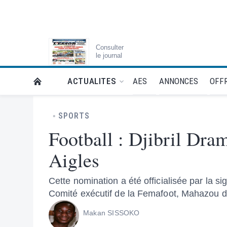
Consulter
le journal
AES
ANNONCES
OFFR
ACTUALITES
RETOUR À LA PAGE D’ACCUEIL DE L'ESSOR
SPORTS
Football : Djibril Dra
Aigles
Cette nomination a été officialisée par la s
Comité exécutif de la Femafoot, Mahazou dit
Makan SISSOKO