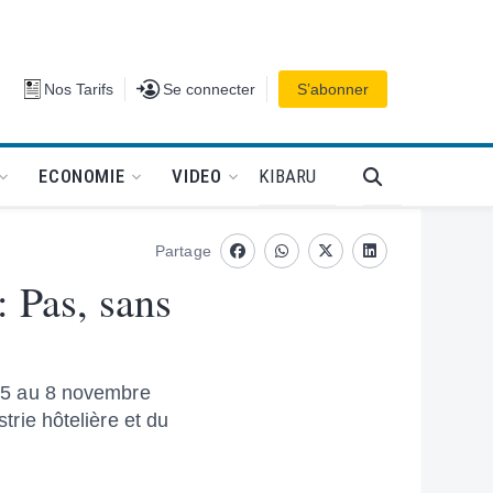
Se connecter
Nos Tarifs
Se connecter
S’abonner
PODCAT
KIBARU
ECONOMIE
VIDEO
Partage
Facebook
whatsapp
Twitter
Linkedin
: Pas, sans
du 5 au 8 novembre
trie hôtelière et du