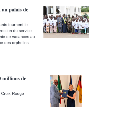
 au palais de
nts tournent le
rection du service
onie de vacances au
que des orphelins..
 millions de
la Croix-Rouge