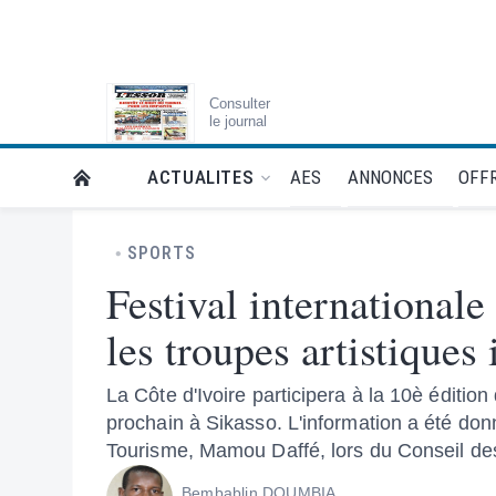
Consulter
le journal
AES
ANNONCES
OFFR
ACTUALITES
RETOUR À LA PAGE D’ACCUEIL DE L'ESSOR
SPORTS
Festival internationale
les troupes artistiques
La Côte d'Ivoire participera à la 10è éditio
prochain à Sikasso. L'information a été donné
Tourisme, Mamou Daffé, lors du Conseil des
Bembablin DOUMBIA