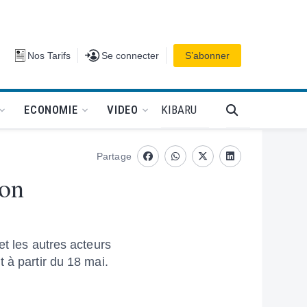
Se connecter
Nos Tarifs
Se connecter
S’abonner
PODCAT
KIBARU
ECONOMIE
VIDEO
Partage
Facebook
whatsapp
Twitter
Linkedin
ion
et les autres acteurs
 à partir du 18 mai.