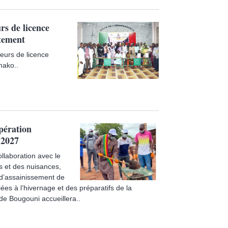
rs de licence
itement
eurs de licence
mako..
pération
 2027
llaboration avec le
ns et des nuisances,
 d’assainissement de
iées à l’hivernage et des préparatifs de la
 de Bougouni accueillera..