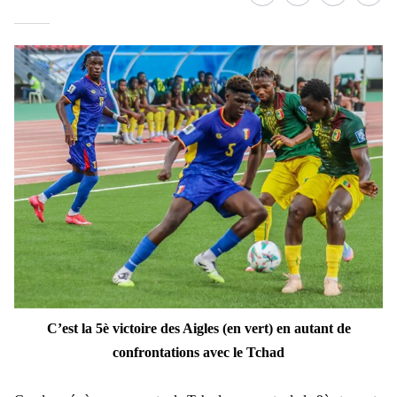
Facebook
whatsapp
Twitter
Linke
C’est la 5è victoire des Aigles (en vert) en autant de
confrontations avec le Tchad