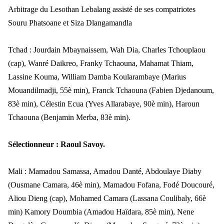
Arbitrage du Lesothan Lebalang assisté de ses compatriotes
Souru Phatsoane et Siza Dlangamandla
Tchad : Jourdain Mbaynaissem, Wah Dia, Charles Tchouplaou
(cap), Wanré Daikreo, Franky Tchaouna, Mahamat Thiam,
Lassine Kouma, William Damba Koularambaye (Marius
Mouandilmadji, 55è min), Franck Tchaouna (Fabien Djedanoum,
83è min), Célestin Ecua (Yves Allarabaye, 90è min), Haroun
Tchaouna (Benjamin Merba, 83è min).
Sélectionneur : Raoul Savoy.
Mali : Mamadou Samassa, Amadou Danté, Abdoulaye Diaby
(Ousmane Camara, 46è min), Mamadou Fofana, Fodé Doucouré,
Aliou Dieng (cap), Mohamed Camara (Lassana Coulibaly, 66è
min) Kamory Doumbia (Amadou Haïdara, 85è min), Nene