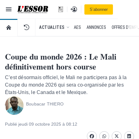
Navigation
Se connecter
S’abonner
L'Essor - retour à la une
RETOUR À LA PAGE D’ACCUEIL DE L'ESSOR
ACTUALITES
AES
ANNONCES
OFFRES D'EMPL
Coupe du monde 2026 : Le Mali
définitivement hors course
C’est désormais officiel, le Mali ne participera pas à la
Coupe du monde 2026 qui sera co-organisée par les
États-Unis, le Canada et le Mexique.
Boubacar THIERO
Publié jeudi 09 octobre 2025 à 08:12