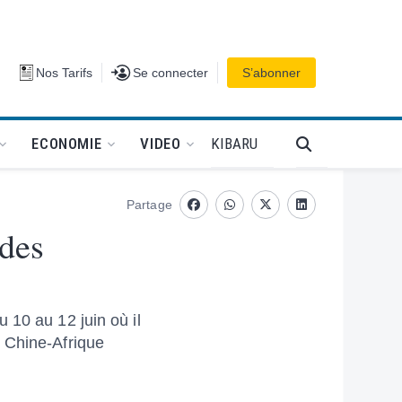
Se connecter
Nos Tarifs
Se connecter
S’abonner
PODCAT
KIBARU
ECONOMIE
VIDEO
Partage
Facebook
whatsapp
Twitter
Linkedin
 des
 10 au 12 juin où il
n Chine-Afrique