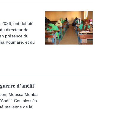
n 2026, ont débuté
 du directeur de
 en présence du
ana Koumaré, et du
guerre d’anéfif
ision, Moussa Moriba
d’Anéfif. Ces blessés
ité malienne de la