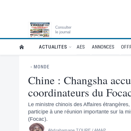
Consulter
le journal
AES
ANNONCES
OFFR
ACTUALITES
RETOUR À LA PAGE D’ACCUEIL DE L'ESSOR
MONDE
Chine : Changsha accue
coordinateurs du Foca
Le ministre chinois des Affaires étrangères
participe à une réunion importante sur la 
(Focac).
Abdrahamane TOURE / AMAP