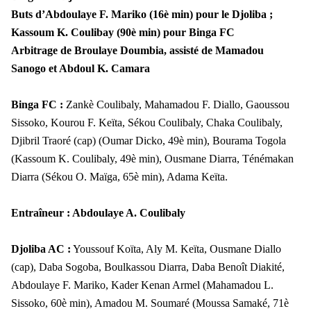
Buts d’Abdoulaye F. Mariko (16è min) pour le Djoliba ;
Kassoum K. Coulibay (90è min) pour Binga FC
Arbitrage de Broulaye Doumbia, assisté de Mamadou
Sanogo et Abdoul K. Camara
Binga FC :
Zankè Coulibaly, Mahamadou F. Diallo, Gaoussou
Sissoko, Kourou F. Keïta, Sékou Coulibaly, Chaka Coulibaly,
Djibril Traoré (cap) (Oumar Dicko, 49è min), Bourama Togola
(Kassoum K. Coulibaly, 49è min), Ousmane Diarra, Ténémakan
Diarra (Sékou O. Maïga, 65è min), Adama Keïta.
Entraîneur : Abdoulaye A. Coulibaly
Djoliba AC :
Youssouf Koïta, Aly M. Keïta, Ousmane Diallo
(cap), Daba Sogoba, Boulkassou Diarra, Daba Benoît Diakité,
Abdoulaye F. Mariko, Kader Kenan Armel (Mahamadou L.
Sissoko, 60è min), Amadou M. Soumaré (Moussa Samaké, 71è