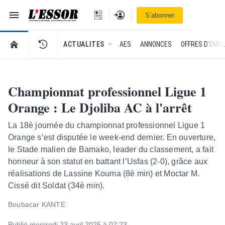
Navigation
Se connecter
S’abonner
L'Essor - retour à la une
RETOUR À LA PAGE D’ACCUEIL DE L'ESSOR
ACTUALITES
AES
ANNONCES
OFFRES D'EMPL
Championnat professionnel Ligue 1
Orange : Le Djoliba AC à l'arrêt
La 18è journée du championnat professionnel Ligue 1
Orange s’est disputée le week-end dernier. En ouverture,
le Stade malien de Bamako, leader du classement, a fait
honneur à son statut en battant l’Usfas (2-0), grâce aux
réalisations de Lassine Kouma (8è min) et Moctar M.
Cissé dit Soldat (34è min).
Boubacar KANTE
Publié mercredi 23 avril 2025 à 07:23