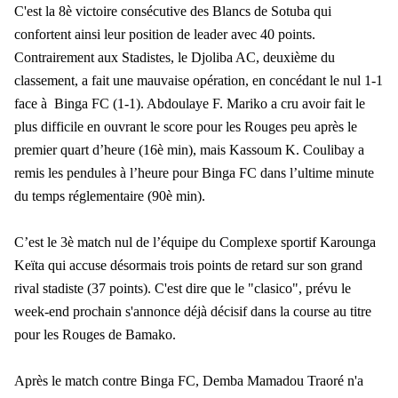
C'est la 8è victoire consécutive des Blancs de Sotuba qui
confortent ainsi leur position de leader avec 40 points.
Contrairement aux Stadistes, le Djoliba AC, deuxième du
classement, a fait une mauvaise opération, en concédant le nul 1-1
face à Binga FC (1-1). Abdoulaye F. Mariko a cru avoir fait le
plus difficile en ouvrant le score pour les Rouges peu après le
premier quart d’heure (16è min), mais Kassoum K. Coulibay a
remis les pendules à l’heure pour Binga FC dans l’ultime minute
du temps réglementaire (90è min).
C’est le 3è match nul de l’équipe du Complexe sportif Karounga
Keïta qui accuse désormais trois points de retard sur son grand
rival stadiste (37 points). C'est dire que le "clasico", prévu le
week-end prochain s'annonce déjà décisif dans la course au titre
pour les Rouges de Bamako.
Après le match contre Binga FC, Demba Mamadou Traoré n'a