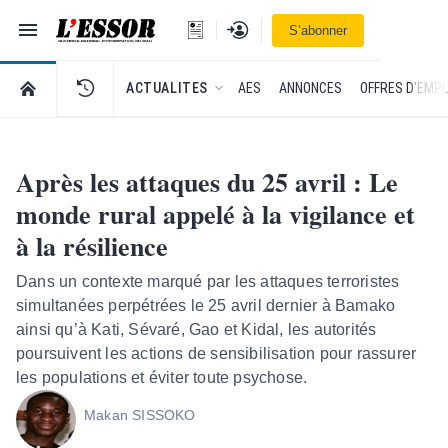
Navigation
Se connecter
S’abonner
L'Essor - retour à la une
RETOUR À LA PAGE D’ACCUEIL DE L'ESSOR
ACTUALITES
AES
ANNONCES
OFFRES D'EMPL
Après les attaques du 25 avril : Le
monde rural appelé à la vigilance et
à la résilience
Dans un contexte marqué par les attaques terroristes
simultanées perpétrées le 25 avril dernier à Bamako
ainsi qu’à Kati, Sévaré, Gao et Kidal, les autorités
poursuivent les actions de sensibilisation pour rassurer
les populations et éviter toute psychose.
Makan SISSOKO