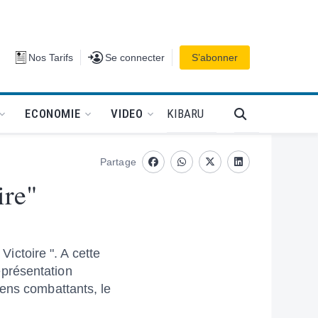
Se connecter
Nos Tarifs
Se connecter
S’abonner
PODCAT
KIBARU
ECONOMIE
VIDEO
Partage
Facebook
whatsapp
Twitter
Linkedin
ire"
ctoire ". A cette
eprésentation
iens combattants, le