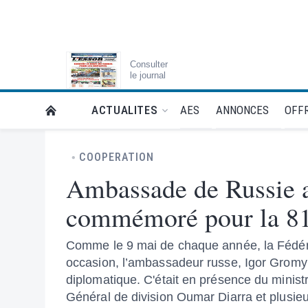
Consulter
le journal
AES
ANNONCES
OFFR
ACTUALITES
RETOUR À LA PAGE D’ACCUEIL DE L'ESSOR
COOPERATION
Ambassade de Russie au
commémoré pour la 81
Comme le 9 mai de chaque année, la Fédéra
occasion, l’ambassadeur russe, Igor Gromy
diplomatique. C'était en présence du minist
Général de division Oumar Diarra et plusieu