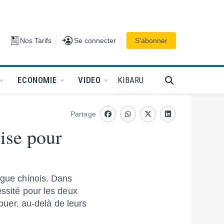
Se connecter
Nos Tarifs
Se connecter
S’abonner
PODCAT
KIBARU
ECONOMIE
VIDEO
Partage
Facebook
whatsapp
Twitter
Linkedin
ise pour
ogue chinois. Dans
essité pour les deux
ibuer, au-delà de leurs