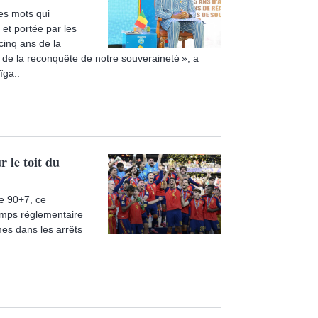
es mots qui
t et portée par les
cinq ans de la
et de la reconquête de notre souveraineté », a
ïga..
 le toit du
e 90+7, ce
emps réglementaire
es dans les arrêts